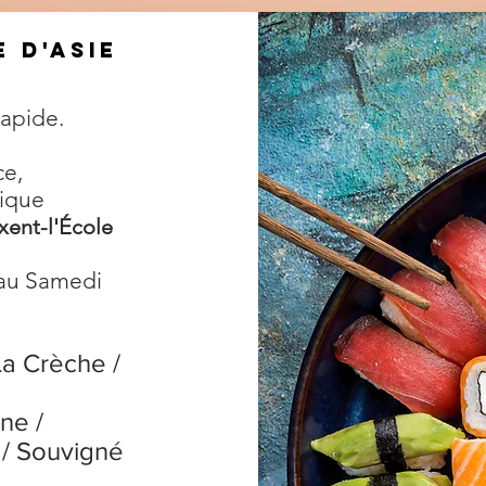
e d'Asie
apide.
ce,
tique
xent-l'École
 au Samedi
 La Crèche /
ne /
 / Souvigné