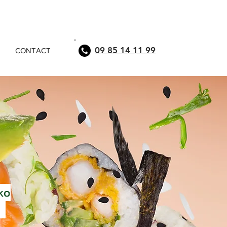
09 85 14 11 99
CONTACT
ko
)