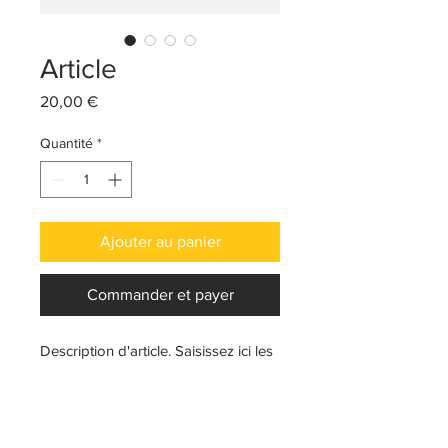
Article
Prix
20,00 €
Quantité
*
Ajouter au panier
Commander et payer
Description d'article. Saisissez ici les 
caractéristiques de l'article : taille, 
matière et autres informations utiles.