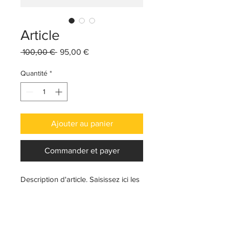
Article
Prix
Prix
 100,00 € 
95,00 €
original
promotionnel
Quantité
*
Ajouter au panier
Commander et payer
Description d'article. Saisissez ici les 
caractéristiques de l'article : taille, 
matière et autres informations utiles.